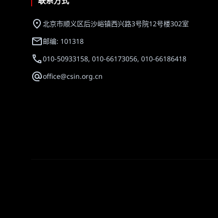
联系方式
location_on
北京市顺义区后沙峪镇西兴路3号院12号楼302室
mail
邮编: 101318
call
010-50933158, 010-66173056, 010-66186418
alternate_email
office@csin.org.cn